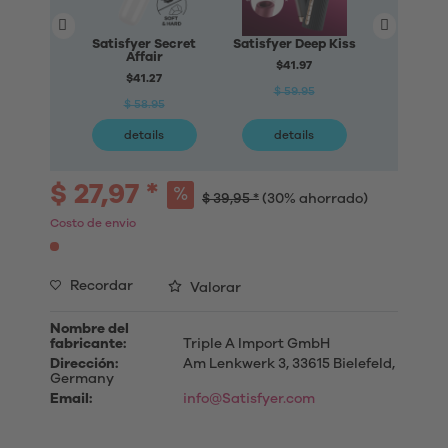
Satisfyer Secret
Satisfyer Deep Kiss
Satisfyer 
Affair
$41.97
$41
$41.27
$ 59.95
$ 59
$ 58.95
details
details
deta
$ 27,97 *
$ 39,95 *
(30% ahorrado)
Costo de envio
Recordar
Valorar
Nombre del
fabricante:
Triple A Import GmbH
Dirección:
Am Lenkwerk 3, 33615 Bielefeld,
Germany
Email:
info@Satisfyer.com