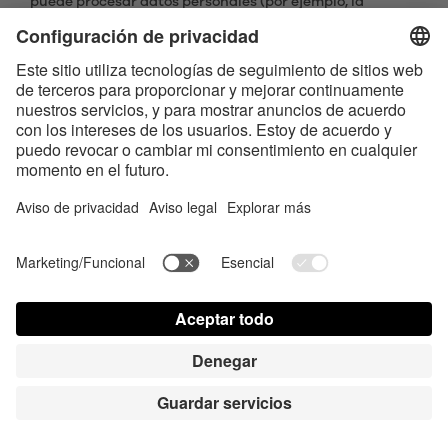
puede procesar datos personales (por ejemplo, la
dirección IP, los identificadores en línea (incluidas las
cookies)). El tratamiento de datos se lleva a cabo sobre la
base de un Acuerdo para el tratamiento de datos
personales por encargo con Google.
Mediante el uso de Google Tag Manager, se puede lograr
una integración simplificada de varios
servicios/tecnologías.
Si no desea utilizar servicios de seguimiento individuales
y, por lo tanto, los ha desactivado, la desactivación se
mantiene para todas las etiquetas de seguimiento
afectadas que están integradas por el Google Tag
Manager.
YouTube Video Plugin
Para la integración del contenido de terceros, los datos
(dirección IP, hora de visita, información del dispositivo y