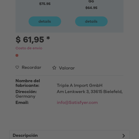
Go
Lov
$75.95
$64.95
$65
details
details
deta
$ 61,95 *
Costo de envio
Recordar
Valorar
Nombre del
fabricante:
Triple A Import GmbH
Dirección:
Am Lenkwerk 3, 33615 Bielefeld,
Germany
Email:
info@Satisfyer.com
Descripción