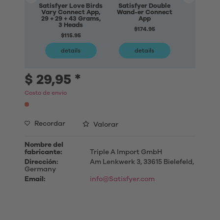
Satisfyer Love Birds
Satisfyer Double
6-piece 
Vary Connect App,
Wand-er Connect
Mastur
29 + 29 + 43 Grams,
App
$48
3 Heads
$174.95
$115.95
details
details
deta
$ 29,95 *
Costo de envio
Recordar
Valorar
Nombre del
fabricante:
Triple A Import GmbH
Dirección:
Am Lenkwerk 3, 33615 Bielefeld,
Germany
Email:
info@Satisfyer.com